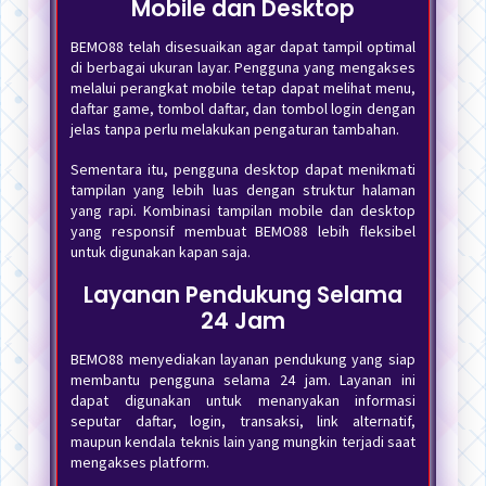
Mobile dan Desktop
BEMO88 telah disesuaikan agar dapat tampil optimal
di berbagai ukuran layar. Pengguna yang mengakses
melalui perangkat mobile tetap dapat melihat menu,
daftar game, tombol daftar, dan tombol login dengan
jelas tanpa perlu melakukan pengaturan tambahan.
Sementara itu, pengguna desktop dapat menikmati
tampilan yang lebih luas dengan struktur halaman
yang rapi. Kombinasi tampilan mobile dan desktop
yang responsif membuat BEMO88 lebih fleksibel
untuk digunakan kapan saja.
Layanan Pendukung Selama
24 Jam
BEMO88 menyediakan layanan pendukung yang siap
membantu pengguna selama 24 jam. Layanan ini
dapat digunakan untuk menanyakan informasi
seputar daftar, login, transaksi, link alternatif,
maupun kendala teknis lain yang mungkin terjadi saat
mengakses platform.