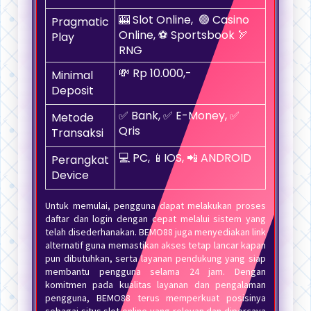
🎰 Slot Online, 🟢 Casino
Pragmatic
Online, ⚽ Sportsbook 🏹
Play
RNG
💸 Rp 10.000,-
Minimal
Deposit
✅ Bank, ✅ E-Money, ✅
Metode
Qris
Transaksi
💻 PC, 📱IOS, 📲 ANDROID
Perangkat
Device
Untuk memulai, pengguna dapat melakukan proses
daftar dan login dengan cepat melalui sistem yang
telah disederhanakan. BEMO88 juga menyediakan link
alternatif guna memastikan akses tetap lancar kapan
pun dibutuhkan, serta layanan pendukung yang siap
membantu pengguna selama 24 jam. Dengan
komitmen pada kualitas layanan dan pengalaman
pengguna, BEMO88 terus memperkuat posisinya
sebagai situs slot online yang relevan dan dipercaya