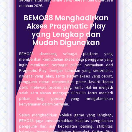
di tahun 2026.
BEMO88 Menghadirkan
Akses Pragmatic Play
yang Lengkap dan
Mudah Digunakan
BEMO88 dirancang sebagai platform yang
memberikan kemudahan akses bagi pengguna yang
ingin menikmati berbagai pilihan permainan dari
Pragmatic Play. Dengan tampilan yang sederhana,
navigasi yang jelas, serta sistem akses yang cepat,
pengguna dapat menemukan game favorit tanpa
perlu melewati proses yang rumit. Hal ini menjadi
salah satu alasan mengapa BEMO88 terus menjadi
pilihan bagi pemain yang mengutamakan
kenyamanan dalam bermain.
Selain menghadirkan koleksi game yang lengkap,
BEMO88 juga memperhatikan kualitas pengalaman
pengguna dari sisi kecepatan loading, stabilitas
halaman, hingga kemudahan transaksi. Setiap fitur