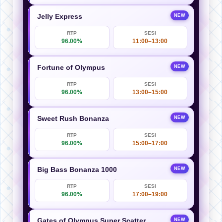
Jelly Express
NEW
RTP
SESI
96.00%
11:00–13:00
Fortune of Olympus
NEW
RTP
SESI
96.00%
13:00–15:00
Sweet Rush Bonanza
NEW
RTP
SESI
96.00%
15:00–17:00
Big Bass Bonanza 1000
NEW
RTP
SESI
96.00%
17:00–19:00
Gates of Olympus Super Scatter
NEW