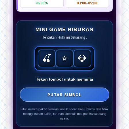
96.00%
03:00–05:00
MINI GAME HIBURAN
Tentukan Hokimu Sekarang .
🍒
⭐
💎
Tekan tombol untuk memulai
PUTAR SIMBOL
Fitur ini merupakan simulasi untuk enentukan Hokimu dan tidak
menggunakan saldo, taruhan, deposit, maupun hadiah uang
nyata.