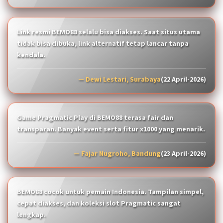
Link resmi BEMO88 selalu bisa diakses. Saat situs utama
tidak bisa dibuka, link alternatif tetap lancar tanpa
kendala.
— Dewi Lestari, Surabaya
(22 April-2026)
Game Pragmatic Play di BEMO88 terasa fair dan
transparan. Banyak event serta fitur x1000 yang menarik.
— Fajar Nugroho, Bandung
(23 April-2026)
BEMO88 cocok untuk pemain Indonesia. Tampilan simpel,
cepat diakses, dan koleksi slot Pragmatic sangat
lengkap.