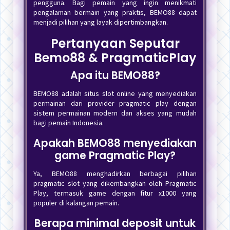
pengguna. Bagi pemain yang ingin menikmati
pengalaman bermain yang praktis, BEMO88 dapat
menjadi pilihan yang layak dipertimbangkan.
Pertanyaan Seputar
Bemo88 & PragmaticPlay
Apa itu BEMO88?
BEMO88 adalah situs slot online yang menyediakan
permainan dari provider pragmatic play dengan
sistem permainan modern dan akses yang mudah
bagi pemain Indonesia.
Apakah BEMO88 menyediakan
game Pragmatic Play?
Ya, BEMO88 menghadirkan berbagai pilihan
pragmatic slot yang dikembangkan oleh Pragmatic
Play, termasuk game dengan fitur x1000 yang
populer di kalangan pemain.
Berapa minimal deposit untuk