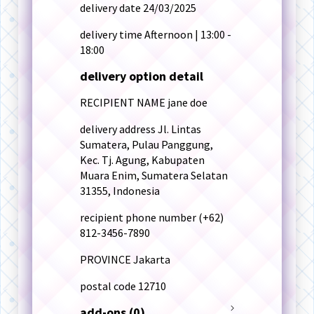
delivery date
24/03/2025
delivery time
Afternoon | 13:00 -
18:00
delivery option detail
RECIPIENT NAME
jane doe
delivery address
Jl. Lintas
Sumatera, Pulau Panggung,
Kec. Tj. Agung, Kabupaten
Muara Enim, Sumatera Selatan
31355, Indonesia
recipient phone number
(+62)
812-3456-7890
PROVINCE
Jakarta
postal code
12710
add-ons (0)