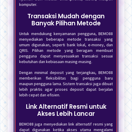
komputer.
Transaksi Mudah dengan
Banyak Pilihan Metode
Untuk mendukung kenyamanan pengguna, BEMO88
menyediakan beberapa metode transaksi yang
umum digunakan, seperti bank lokal, e-money, dan
QRIS. Pilihan metode yang beragam membuat
pengguna dapat menyesuaikan transaksi sesuai
kebutuhan dan kebiasaan masing-masing.
Dengan minimal deposit yang terjangkau, BEMO88
memberikan fleksibilitas bagi pengguna baru
maupun pengguna lama. Sistem transaksi juga dibuat
lebih praktis agar proses deposit dapat berjalan
lebih cepat dan efisien.
Link Alternatif Resmi untuk
Akses Lebih Lancar
BEMO88 juga menyediakan link alternatif resmi yang
dapat digunakan ketika akses utama mengalami